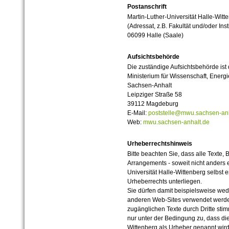
Postanschrift
Martin-Luther-Universität Halle-Witt
(Adressat, z.B. Fakultät und/oder Inst
06099 Halle (Saale)
Aufsichtsbehörde
Die zuständige Aufsichtsbehörde ist
Ministerium für Wissenschaft, Ener
Sachsen-Anhalt
Leipziger Straße 58
39112 Magdeburg
E-Mail:
poststelle@mwu.sachsen-anh
Web:
mwu.sachsen-anhalt.de
Urheberrechtshinweis
Bitte beachten Sie, dass alle Texte, 
Arrangements - soweit nicht anders er
Universität Halle-Wittenberg selbst 
Urheberrechts unterliegen.
Sie dürfen damit beispielsweise wed
anderen Web-Sites verwendet werde
zugänglichen Texte durch Dritte sti
nur unter der Bedingung zu, dass die
Wittenberg als Urheber genannt wird