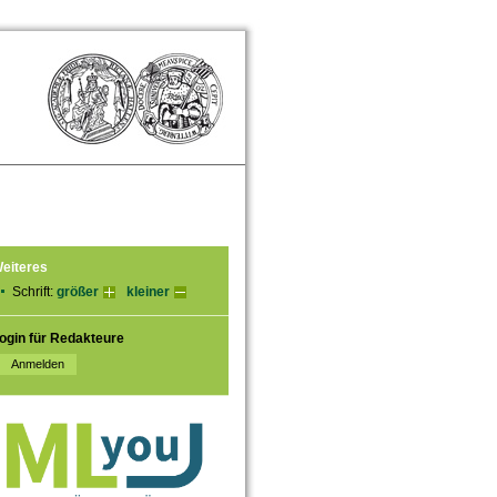
eiteres
Schrift:
größer
kleiner
ogin für Redakteure