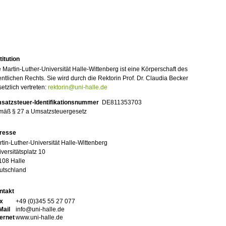
titution
 Martin-Luther-Universität Halle-Wittenberg ist eine Körperschaft des
entlichen Rechts. Sie wird durch die Rektorin Prof. Dr. Claudia Becker
etzlich vertreten:
rektorin@uni-halle.de
satzsteuer-Identifikationsnummer
DE811353703
mäß § 27 a Umsatzsteuergesetz
resse
tin-Luther-Universität Halle-Wittenberg
versitätsplatz 10
108 Halle
utschland
ntakt
x
+49 (0)345 55 27 077
Mail
info@uni-halle.de
ternet
www.uni-halle.de