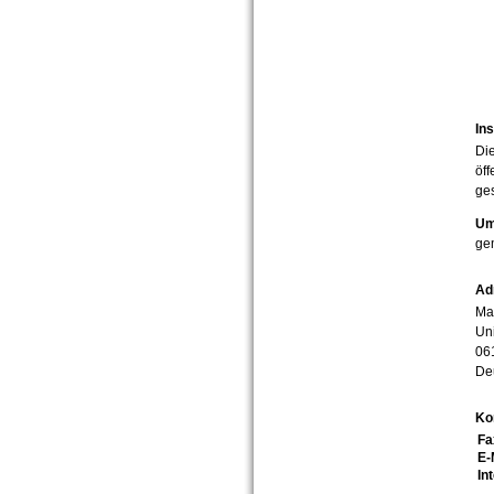
Ins
Die
öff
ges
Um
ge
Ad
Mar
Uni
06
De
Ko
Fa
E-
In