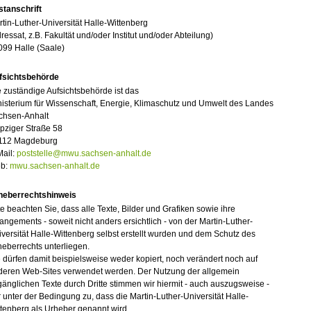
stanschrift
tin-Luther-Universität Halle-Wittenberg
ressat, z.B. Fakultät und/oder Institut und/oder Abteilung)
099 Halle (Saale)
fsichtsbehörde
 zuständige Aufsichtsbehörde ist das
isterium für Wissenschaft, Energie, Klimaschutz und Umwelt des Landes
chsen-Anhalt
pziger Straße 58
112 Magdeburg
Mail:
poststelle@mwu.sachsen-anhalt.de
b:
mwu.sachsen-anhalt.de
heberrechtshinweis
te beachten Sie, dass alle Texte, Bilder und Grafiken sowie ihre
angements - soweit nicht anders ersichtlich - von der Martin-Luther-
versität Halle-Wittenberg selbst erstellt wurden und dem Schutz des
eberrechts unterliegen.
 dürfen damit beispielsweise weder kopiert, noch verändert noch auf
deren Web-Sites verwendet werden. Der Nutzung der allgemein
änglichen Texte durch Dritte stimmen wir hiermit - auch auszugsweise -
 unter der Bedingung zu, dass die Martin-Luther-Universität Halle-
tenberg als Urheber genannt wird.