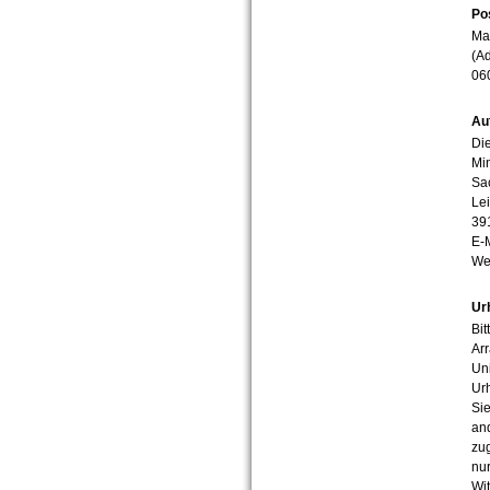
Po
Mar
(Ad
06
Au
Die
Min
Sa
Lei
39
E-
We
Ur
Bit
Arr
Uni
Urh
Sie
an
zug
nur
Wit