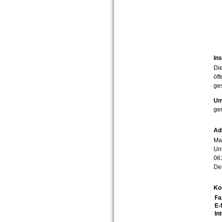
Ins
Die
öff
ges
Um
ge
Ad
Mar
Uni
06
De
Ko
Fa
E-
In