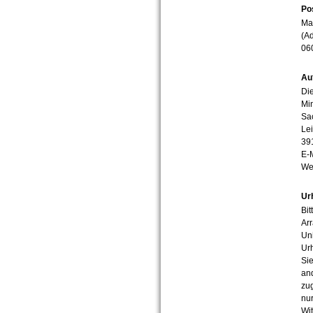
Po
Mar
(Ad
06
Au
Die
Min
Sa
Lei
39
E-
We
Ur
Bit
Arr
Uni
Urh
Sie
an
zug
nur
Wit