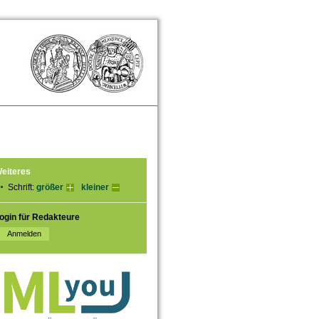
eiteres
Schrift:
größer
kleiner
ogin für Redakteure