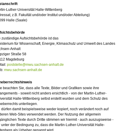
stanschrift
tin-Luther-Universität Halle-Wittenberg
ressat, z.B. Fakultät und/oder Institut und/oder Abteilung)
099 Halle (Saale)
fsichtsbehörde
 zuständige Aufsichtsbehörde ist das
isterium für Wissenschaft, Energie, Klimaschutz und Umwelt des Landes
chsen-Anhalt
pziger Straße 58
112 Magdeburg
Mail:
poststelle@mwu.sachsen-anhalt.de
b:
mwu.sachsen-anhalt.de
heberrechtshinweis
te beachten Sie, dass alle Texte, Bilder und Grafiken sowie ihre
angements - soweit nicht anders ersichtlich - von der Martin-Luther-
versität Halle-Wittenberg selbst erstellt wurden und dem Schutz des
eberrechts unterliegen.
 dürfen damit beispielsweise weder kopiert, noch verändert noch auf
deren Web-Sites verwendet werden. Der Nutzung der allgemein
änglichen Texte durch Dritte stimmen wir hiermit - auch auszugsweise -
 unter der Bedingung zu, dass die Martin-Luther-Universität Halle-
tenberg als Urheber genannt wird.