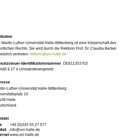
titution
 Martin-Luther-Universität Halle-Wittenberg ist eine Körperschaft des
entlichen Rechts. Sie wird durch die Rektorin Prof. Dr. Claudia Becker
etzlich vertreten:
rektorin@uni-halle.de
satzsteuer-Identifikationsnummer
DE811353703
mäß § 27 a Umsatzsteuergesetz
resse
tin-Luther-Universität Halle-Wittenberg
versitätsplatz 10
108 Halle
utschland
ntakt
x
+49 (0)345 55 27 077
Mail
info@uni-halle.de
ternet
www.uni-halle.de