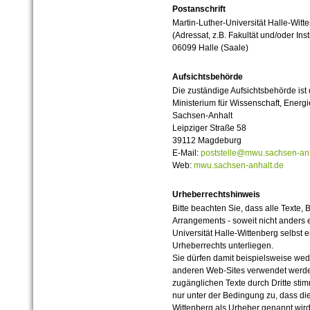
Postanschrift
Martin-Luther-Universität Halle-Witt
(Adressat, z.B. Fakultät und/oder Inst
06099 Halle (Saale)
Aufsichtsbehörde
Die zuständige Aufsichtsbehörde ist
Ministerium für Wissenschaft, Ener
Sachsen-Anhalt
Leipziger Straße 58
39112 Magdeburg
E-Mail:
poststelle@mwu.sachsen-anh
Web:
mwu.sachsen-anhalt.de
Urheberrechtshinweis
Bitte beachten Sie, dass alle Texte, 
Arrangements - soweit nicht anders er
Universität Halle-Wittenberg selbst 
Urheberrechts unterliegen.
Sie dürfen damit beispielsweise wed
anderen Web-Sites verwendet werde
zugänglichen Texte durch Dritte sti
nur unter der Bedingung zu, dass die
Wittenberg als Urheber genannt wird